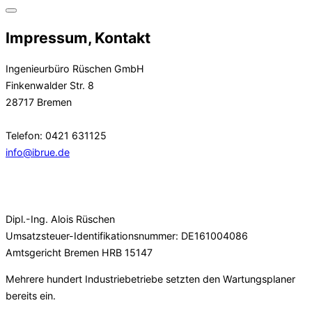
Inhalt
Seitenleiste
springen
&
Impressum, Kontakt
Navigation
umschalten
Ingenieurbüro Rüschen GmbH
Finkenwalder Str. 8
28717 Bremen
Telefon: 0421 631125
info@ibrue.de
Dipl.-Ing. Alois Rüschen
Umsatzsteuer-Identifikationsnummer: DE161004086
Amtsgericht Bremen HRB 15147
Mehrere hundert Industriebetriebe setzten den Wartungsplaner
bereits ein.