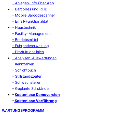
- Anlagen-Info über App
- Barcodes und RFID
- Mobile Barcodescanner
- Email-Funktionalität
- Haustechnik
- Facility-Management
- Betriebsmittel
- Fuhrparkverwaltung
- Produktionslinien
- Analysen-Auswertungen
- Kennzahlen
- Schichtbuch
- Stillstandszeiten
- Schwachstellen
- Geplante Stillstände
-
Kostenlose Demoversion
-
Kostenlose Vorführung
Zum
WARTUNGSPROGRAMM