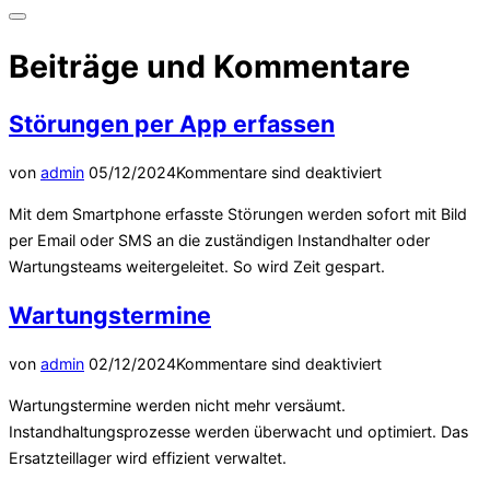
Inhalt
Seitenleiste
springen
&
Beiträge und Kommentare
Navigation
umschalten
Störungen per App erfassen
Veröffentlicht
von
admin
05/12/2024
Kommentare sind deaktiviert
am
Mit dem Smartphone erfasste Störungen werden sofort mit Bild
per Email oder SMS an die zuständigen Instandhalter oder
Wartungsteams weitergeleitet. So wird Zeit gespart.
Wartungstermine
Veröffentlicht
von
admin
02/12/2024
Kommentare sind deaktiviert
am
Wartungstermine werden nicht mehr versäumt.
Instandhaltungsprozesse werden überwacht und optimiert. Das
Ersatzteillager wird effizient verwaltet.