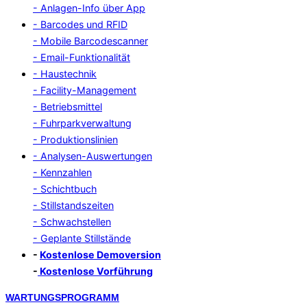
- Anlagen-Info über App
- Barcodes und RFID
- Mobile Barcodescanner
- Email-Funktionalität
- Haustechnik
- Facility-Management
- Betriebsmittel
- Fuhrparkverwaltung
- Produktionslinien
- Analysen-Auswertungen
- Kennzahlen
- Schichtbuch
- Stillstandszeiten
- Schwachstellen
- Geplante Stillstände
-
Kostenlose Demoversion
-
Kostenlose Vorführung
Zum
WARTUNGSPROGRAMM