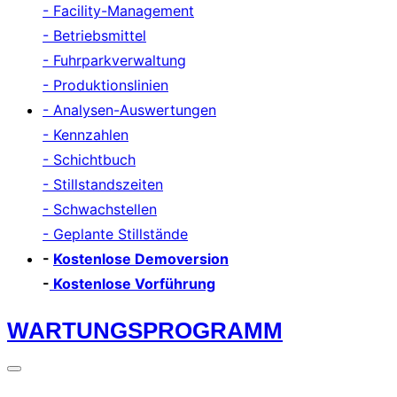
- Facility-Management
- Betriebsmittel
- Fuhrparkverwaltung
- Produktionslinien
- Analysen-Auswertungen
- Kennzahlen
- Schichtbuch
- Stillstandszeiten
- Schwachstellen
- Geplante Stillstände
-
Kostenlose Demoversion
-
Kostenlose Vorführung
Zum
WARTUNGSPROGRAMM
Inhalt
springen
Seitenleiste