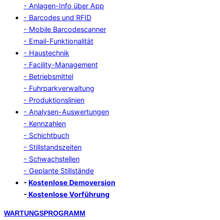
- Anlagen-Info über App
- Barcodes und RFID
- Mobile Barcodescanner
- Email-Funktionalität
- Haustechnik
- Facility-Management
- Betriebsmittel
- Fuhrparkverwaltung
- Produktionslinien
- Analysen-Auswertungen
- Kennzahlen
- Schichtbuch
- Stillstandszeiten
- Schwachstellen
- Geplante Stillstände
-
Kostenlose Demoversion
-
Kostenlose Vorführung
Zum
WARTUNGSPROGRAMM