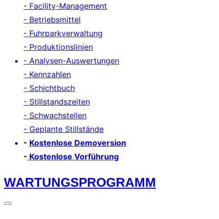
- Facility-Management
- Betriebsmittel
- Fuhrparkverwaltung
- Produktionslinien
- Analysen-Auswertungen
- Kennzahlen
- Schichtbuch
- Stillstandszeiten
- Schwachstellen
- Geplante Stillstände
-
Kostenlose Demoversion
-
Kostenlose Vorführung
Zum
WARTUNGSPROGRAMM
Inhalt
springen
Seitenleiste