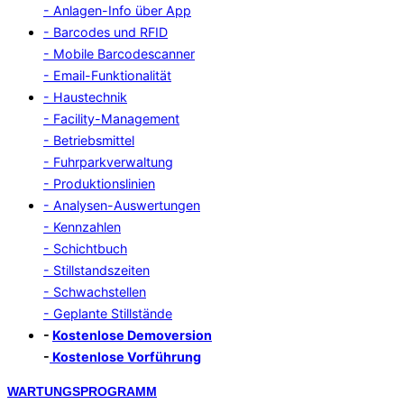
- Anlagen-Info über App
- Barcodes und RFID
- Mobile Barcodescanner
- Email-Funktionalität
- Haustechnik
- Facility-Management
- Betriebsmittel
- Fuhrparkverwaltung
- Produktionslinien
- Analysen-Auswertungen
- Kennzahlen
- Schichtbuch
- Stillstandszeiten
- Schwachstellen
- Geplante Stillstände
-
Kostenlose Demoversion
-
Kostenlose Vorführung
Zum
WARTUNGSPROGRAMM